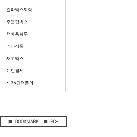
칼라박스제작
주문형박스
택배용봉투
기타상품
재고박스
개인결제
제작/견적문의