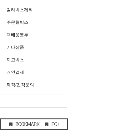
칼라박스제작
주문형박스
택배용봉투
기타상품
재고박스
개인결제
제작/견적문의