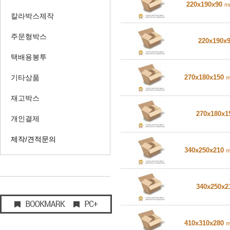
220x190x90
m
칼라박스제작
주문형박스
220x190x
택배용봉투
270x180x150
기타상품
재고박스
270x180x
개인결제
제작/견적문의
340x250x210
340x250x
410x310x280