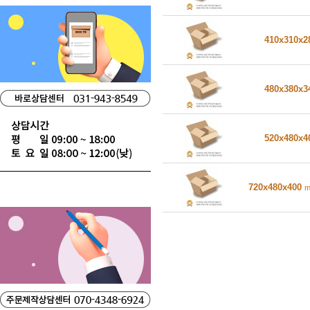
410x310x
480x380x
520x480x
720x480x400