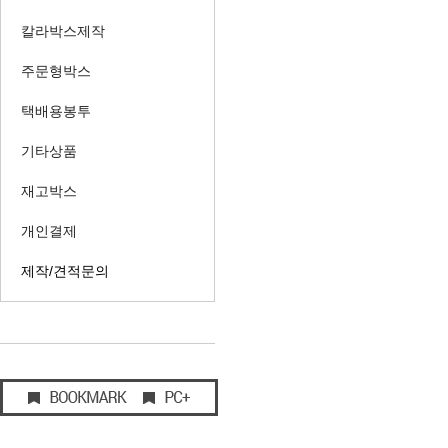
칼라박스제작
주문형박스
택배용봉투
기타상품
재고박스
개인결제
제작/견적문의