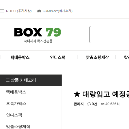
상품 카테고리
택배용박스
★ 대량입고 예정
초특가박스
관리자
0건
40,636회
인디스팩
맞춤소량제작