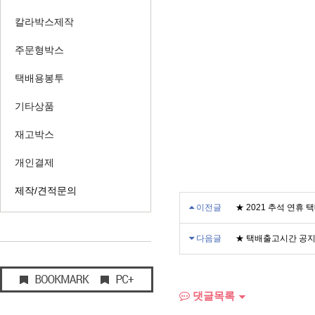
칼라박스제작
주문형박스
택배용봉투
기타상품
재고박스
개인결제
제작/견적문의
이전글
★ 2021 추석 연휴 
다음글
★ 택배출고시간 공지
댓글목록